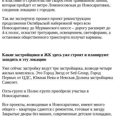
и властями о строительстве скоростной трамвайной линии,
которая пройдет от метро Ломоносовская до Новосаратовки,
соединив локацию с городом.
Так же экспертизу прошел проект реконструкции
продолжения Октябрьской набережной через всю
Новосаратовку до Мурманского шоссе – дорогу расширят до
4-х полос, оснастят тротуарами, освещением, светофорами, а
остановки общественного транспорта получат карманы.
Какие застройщики и ЖК здесь уже строят и планируют
заходить в эту локацию
Уже сейчас застройку ведут три застройщика, возводя четыре
жилых комплекса. Это Город Звезд от Setl Group, Город
Первых от ЦДС, Южная Нева и Невская Долина застройщика
Самолет.
Охта-групп и Полис-групп приобрели участки в
Новосаратовке.
Все проекты, возводимые в Новосаратовке, имеют много
общего – квартиры сдаются с ремонтом, готовые к заезду.
Закрытые дворы без машин, современные детские площадки,