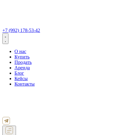
Перейти
к
содержимому
+7 (992) 178-53-42
О нас
Купить
Продать
Аренда
Блог
Кейсы
Контакты